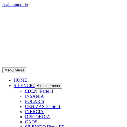
Ir al contenido
Menu
Menu
HOME
SILENCIO
Alternar menú
EDEN [Parte I]
INSANIA
POLARIS
CENIZAS [Parte II]
INERCIA
DISCORDIA
CAOS
SILENCIO [Parte III]