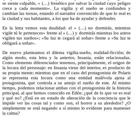
se siente culpable, « (…) frenético por salvar la ciudad cuyo peligro
crece a cada momento». La vigilia y el sueño se confunden y
cambian las tornas, estando el narrador convencido de que lo real es
la ciudad y sus habitantes, a los que ha de ayudar y defender.
En la letra vemos esta dualidad: el « (…) no dormirás, mientras
vigile tú le perteneces» frente al « (…) y dormirás mientras los astros
vigilen tus sueños»; «Su luz te cegará al soñar» frente a «Su luz te
obligará a soñar».
De nuevo planteamos el dilema vigilia-sueño, realidad-ficción; de
algún modo, esta letra y la anterior, Insania, están relacionadas.
Como elemento diferenciador tenemos, principalmente, el origen de
la locura del personaje: en Insania viene del interior, es producto de
su propia mente; mientras que en el caso del protagonista de Polaris
se representa esta locura como una entidad malévola ajena al
protagonista, que controla a su antojo el sueño de este. Al mismo
tiempo, podemos relacionar ambas con el protagonista de la historia
principal, al que hemos conocido en Edén: ¿qué de lo que ve es real
y qué no? ¿Está en un estado de alteración de la conciencia que le
impide ver las cosas tal y como son, el horror a su alrededor? ¿O
simplemente se está negando a sí mismo lo evidente para mantener
la calma?