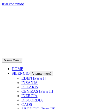
Ir al contenido
Menu
Menu
HOME
SILENCIO
Alternar menú
EDEN [Parte I]
INSANIA
POLARIS
CENIZAS [Parte II]
INERCIA
DISCORDIA
CAOS
SILENCIO [Parte III]